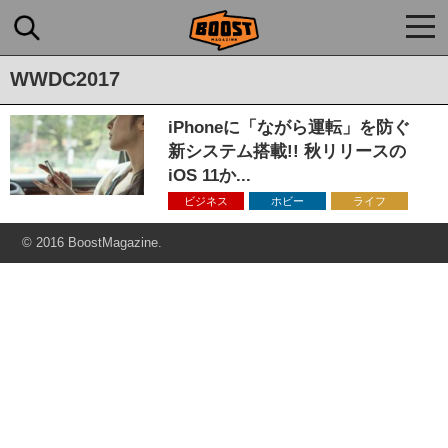
togg
navi
WWDC2017
iPhoneに「ながら運転」を防ぐ
新システム搭載!! 秋リリースの
iOS 11か...
ビジネス
ホビー
ライフ
© 2016 BoostMagazine.