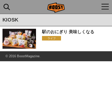
togg
navi
KIOSK
駅のおにぎり 美味しくなる
ライフ
© 2016 BoostMagazine.