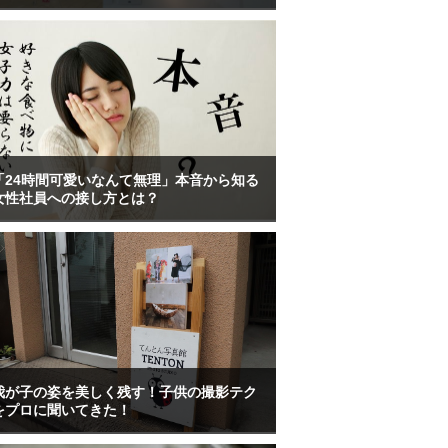
「24時間可愛いなんて無理」本音から知る
女性社員への接し方とは？
我が子の姿を美しく残す！子供の撮影テク
をプロに聞いてきた！