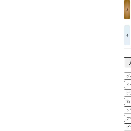
3
4
グ
イ
テ
酒
ク
ア
ビ