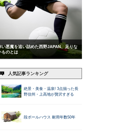
赤い悪魔を追い詰めた西野JAPAN、足りな
いものとは
人気記事ランキング
絶景・美食・温泉! 3点揃った長
野信州・上高地が贅沢すぎる
段ボールハウス 耐用年数50年