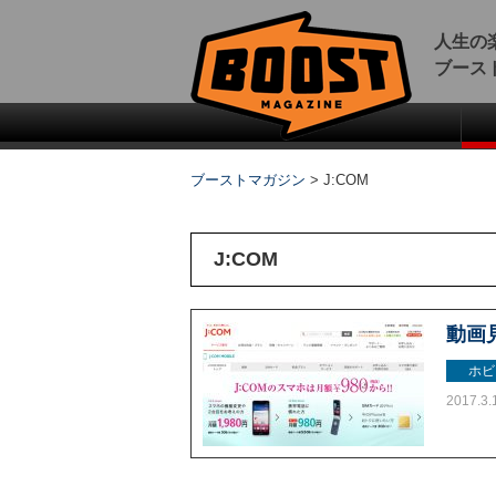
人生の
ブース
ブーストマガジン
>
J:COM
J:COM
動画
ホビ
2017.3.