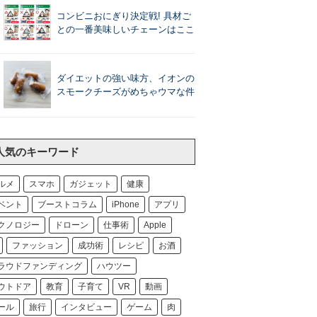
コンビニおにぎり決定戦! 具材ご
との一番美味しいチェーンはここ
ダイエットの強い味方、イオンの
スモークチーズがめちゃウマな件
人気のキーワード
ルメ
スマホ
ガジェット
健康
ベント
ブーストコラム
iPhone
アプリ
クノロジー
ドローン
仕事術
Apple
ファッション
成功術
レシピ
お酒
ラウドファンディング
ハウツー
ウトドア
教育
子育て
VR
動画
ール
旅行
インタビュー
ゲーム
肉