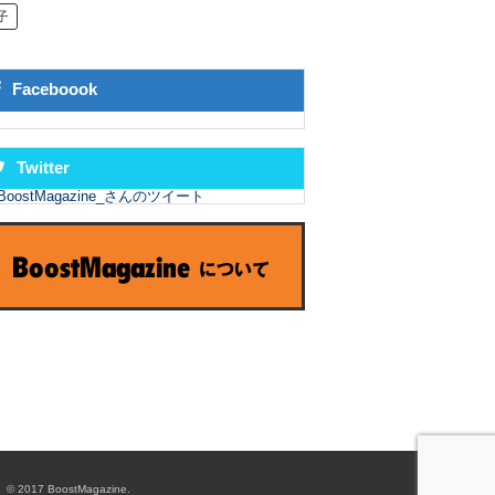
子
Faceboook
Twitter
BoostMagazine_さんのツイート
© 2017 BoostMagazine.