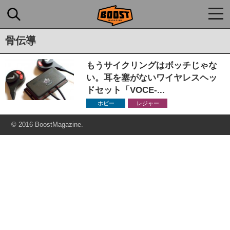
togg
navi
骨伝導
もうサイクリングはボッチじゃな
い。耳を塞がないワイヤレスヘッ
ドセット「VOCE-...
ホビー
レジャー
© 2016 BoostMagazine.