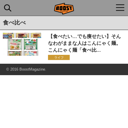
togg
navi
食べ比べ
【食べたい…でも痩せたい】そん
なわがままな人はこんにゃく麺。
こんにゃく麺「食べ比...
ライフ
© 2016 BoostMagazine.