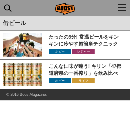
togg
navi
缶ビール
たったの5分! 常温ビールをキン
キンに冷やす超簡単テクニック
ホビー
レジャー
こんなに味が違う! キリン「47都
道府県の一番搾り」を飲み比べ
ホビー
ライフ
© 2016 BoostMagazine.