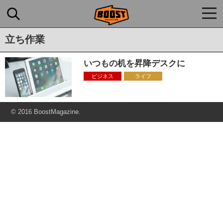
togg
navi
立ち作業
いつもの机を昇降デスクに
ビジネス
ライフ
© 2016 BoostMagazine.