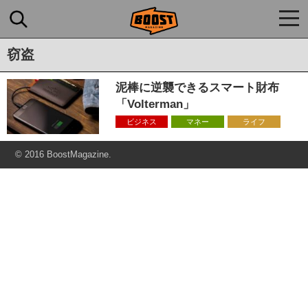
togg
navi
窃盗
泥棒に逆襲できるスマート財布
「Volterman」
ビジネス
マネー
ライフ
© 2016 BoostMagazine.