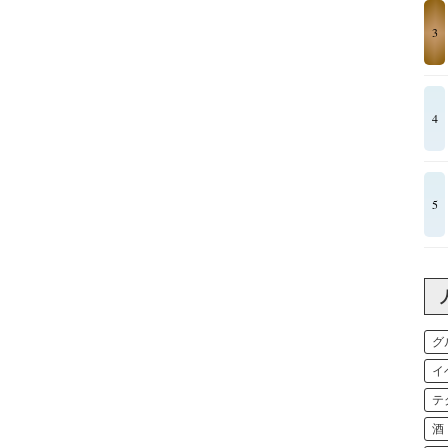
3
4
5
グ
イ
テ
酒