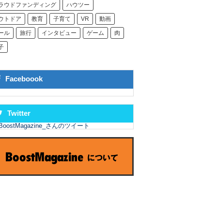
ラウドファンディング
ハウツー
ウトドア
教育
子育て
VR
動画
ール
旅行
インタビュー
ゲーム
肉
子
Faceboook
Twitter
BoostMagazine_さんのツイート