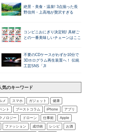
絶景・美食・温泉! 3点揃った長
野信州・上高地が贅沢すぎる
コンビニおにぎり決定戦! 具材ご
との一番美味しいチェーンはここ
不要のCDケースがわずか10分で
3Dホログラム再生装置へ！ 伝統
工芸SNS「JI
人気のキーワード
ルメ
スマホ
ガジェット
健康
ベント
ブーストコラム
iPhone
アプリ
クノロジー
ドローン
仕事術
Apple
ファッション
成功術
レシピ
お酒