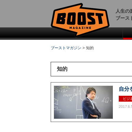
人生の
ブース
ブーストマガジン
>
知的
知的
自分
ビジ
2017.6.