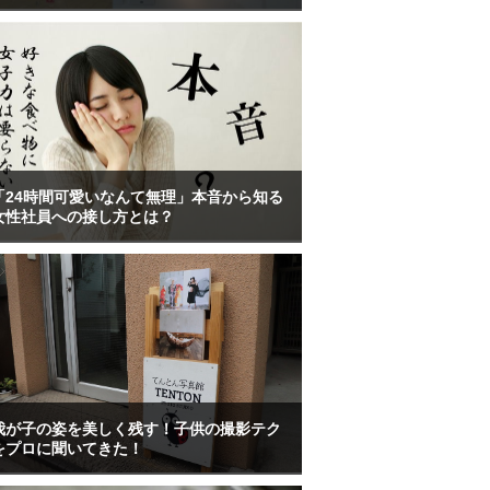
「24時間可愛いなんて無理」本音から知る
女性社員への接し方とは？
我が子の姿を美しく残す！子供の撮影テク
をプロに聞いてきた！