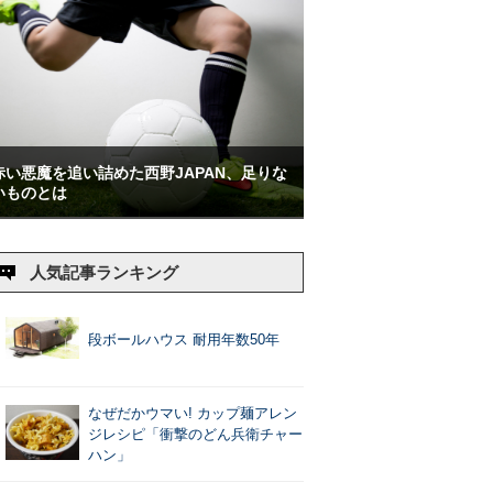
赤い悪魔を追い詰めた西野JAPAN、足りな
いものとは
人気記事ランキング
段ボールハウス 耐用年数50年
なぜだかウマい! カップ麺アレン
ジレシピ「衝撃のどん兵衛チャー
ハン」