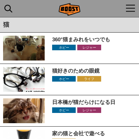
togg
navi
猫
360°猫まみれをいつでも
ホビー
レジャー
猫好きのための眼鏡
ホビー
ライフ
日本橋が猫だらけになる日
ホビー
レジャー
家の猫と会社で遊べる