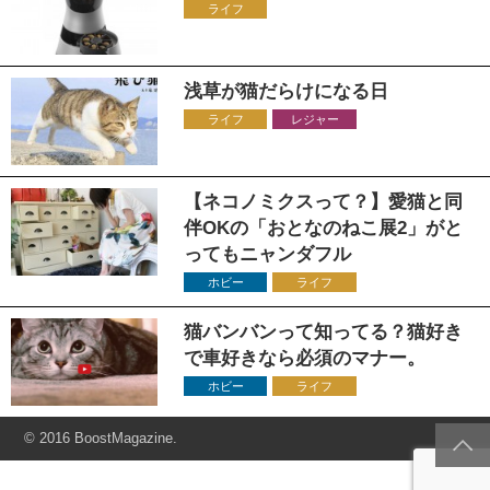
ライフ
浅草が猫だらけになる日
ライフ
レジャー
【ネコノミクスって？】愛猫と同
伴OKの「おとなのねこ展2」がと
ってもニャンダフル
ホビー
ライフ
猫バンバンって知ってる？猫好き
で車好きなら必須のマナー。
ホビー
ライフ
© 2016 BoostMagazine.