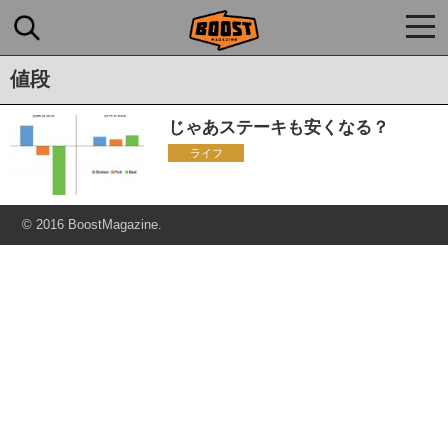
togg
navi
値段
じゃあステーキも安くなる？
ライフ
© 2016 BoostMagazine.