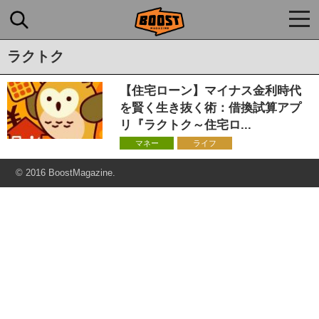
togg
navi
ラクトク
【住宅ローン】マイナス金利時代
を賢く生き抜く術：借換試算アプ
リ『ラクトク～住宅ロ...
マネー
ライフ
© 2016 BoostMagazine.