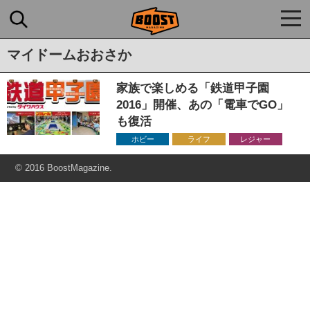
togg
navi
マイドームおおさか
家族で楽しめる「鉄道甲子園
2016」開催、あの「電車でGO」
も復活
ホビー
ライフ
レジャー
© 2016 BoostMagazine.