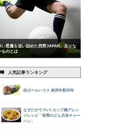
赤い悪魔を追い詰めた西野JAPAN、足りな
いものとは
人気記事ランキング
段ボールハウス 耐用年数50年
なぜだかウマい! カップ麺アレン
ジレシピ「衝撃のどん兵衛チャー
ハン」