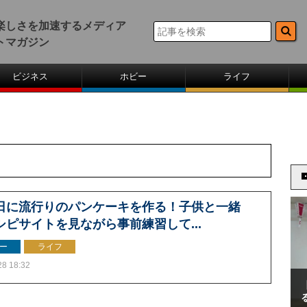
楽しさを加速するメディア
トマガジン
ビジネス
ホビー
ライフ
日に流行りのパンケーキを作る！子供と一緒
シピサイトを見ながら事前練習して...
ー
ライフ
28 18:32