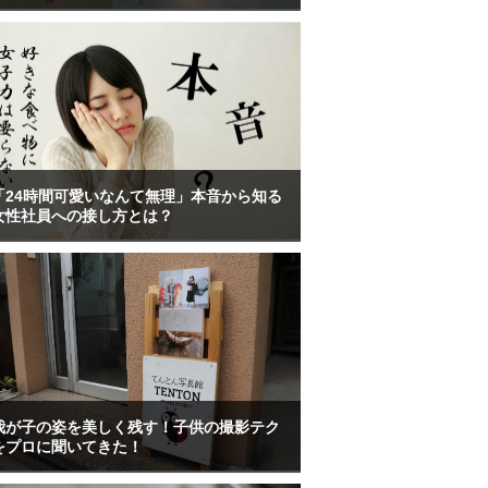
「24時間可愛いなんて無理」本音から知る
女性社員への接し方とは？
我が子の姿を美しく残す！子供の撮影テク
をプロに聞いてきた！