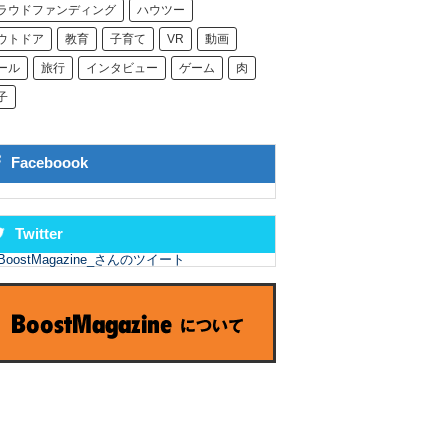
ラウドファンディング
ハウツー
ウトドア
教育
子育て
VR
動画
ール
旅行
インタビュー
ゲーム
肉
子
Faceboook
Twitter
BoostMagazine_さんのツイート