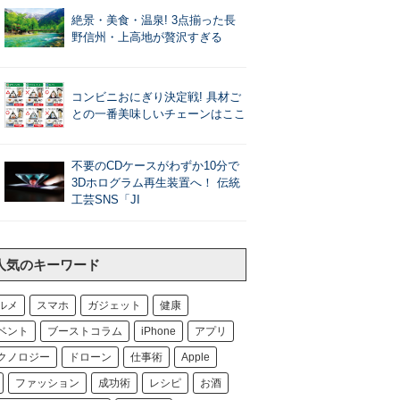
絶景・美食・温泉! 3点揃った長
野信州・上高地が贅沢すぎる
コンビニおにぎり決定戦! 具材ご
との一番美味しいチェーンはここ
不要のCDケースがわずか10分で
3Dホログラム再生装置へ！ 伝統
工芸SNS「JI
人気のキーワード
ルメ
スマホ
ガジェット
健康
ベント
ブーストコラム
iPhone
アプリ
クノロジー
ドローン
仕事術
Apple
ファッション
成功術
レシピ
お酒