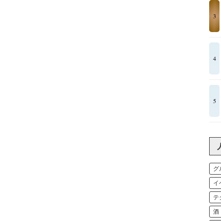
3
4
5
グ
イ
テ
酒