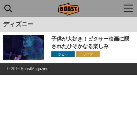
togg
navi
ディズニー
子供が大好き！ピクサー映画に隠
されたひそかなる楽しみ
ホビー
ライフ
© 2016 BoostMagazine.