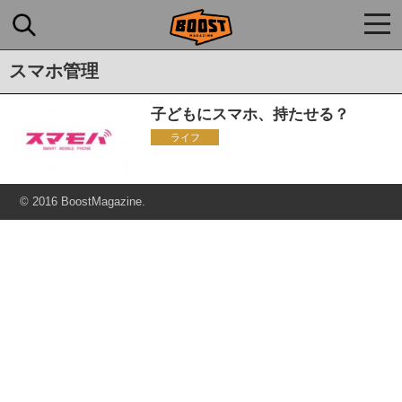
togg
navi
スマホ管理
子どもにスマホ、持たせる？
ライフ
© 2016 BoostMagazine.