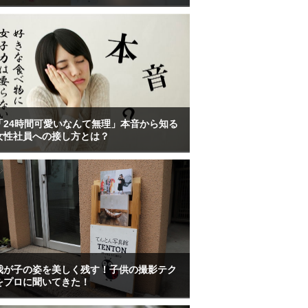
「24時間可愛いなんて無理」本音から知る
女性社員への接し方とは？
我が子の姿を美しく残す！子供の撮影テク
をプロに聞いてきた！