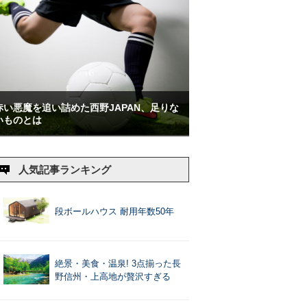
赤い悪魔を追い詰めた西野JAPAN、足りな
いものとは
人気記事ランキング
段ボールハウス 耐用年数50年
絶景・美食・温泉! 3点揃った長
野信州・上高地が贅沢すぎる