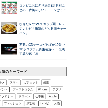
コンビニおにぎり決定戦! 具材ご
との一番美味しいチェーンはここ
なぜだかウマい! カップ麺アレン
ジレシピ「衝撃のどん兵衛チャー
ハン」
不要のCDケースがわずか10分で
3Dホログラム再生装置へ！ 伝統
工芸SNS「JI
人気のキーワード
ルメ
スマホ
ガジェット
健康
ベント
ブーストコラム
iPhone
アプリ
クノロジー
ドローン
仕事術
Apple
ファッション
成功術
レシピ
お酒