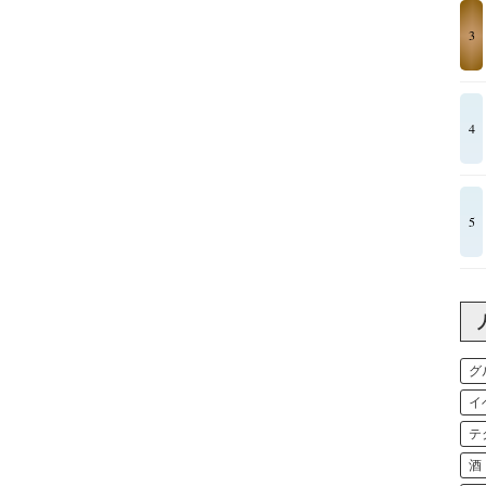
3
4
5
グ
イ
テ
酒