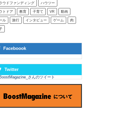
ラウドファンディング
ハウツー
ウトドア
教育
子育て
VR
動画
ール
旅行
インタビュー
ゲーム
肉
子
Faceboook
Twitter
BoostMagazine_さんのツイート