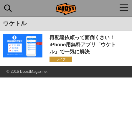
togg
navi
ウケトル
再配達依頼って面倒くさい！
iPhone用無料アプリ「ウケト
ル」で一気に解決
ライフ
© 2016 BoostMagazine.