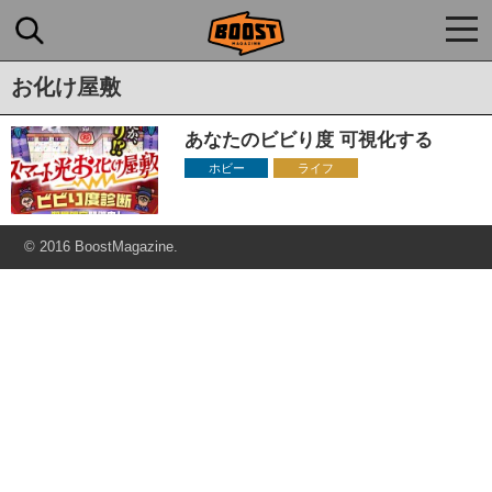
togg
navi
お化け屋敷
あなたのビビり度 可視化する
ホビー
ライフ
© 2016 BoostMagazine.