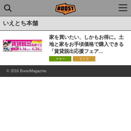
togg
navi
いえとち本舗
家を買いたい、しかもお得に。土
地と家をお手頃価格で購入できる
「賃貸脱出応援フェア...
マネー
ライフ
© 2016 BoostMagazine.