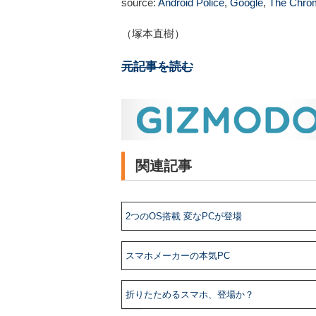
source:
Android Police
,
Google
,
The Chrom
（塚本直樹）
元記事を読む
関連記事
2つのOS搭載 変なPCが登場
スマホメーカーの本気PC
折りたためるスマホ、登場か？