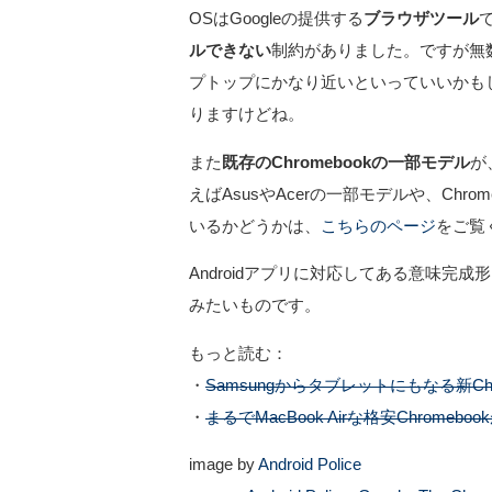
OSはGoogleの提供する
ブラウザツール
ルできない
制約がありました。ですが無数
プトップにかなり近いといっていいかも
りますけどね。
また
既存のChromebookの一部モデル
が
えばAsusやAcerの一部モデルや、Chro
いるかどうかは、
こちらのページ
をご覧
Androidアプリに対応してある意味完成
みたいものです。
もっと読む：
・
Samsungからタブレットにもなる新C
・
まるでMacBook Airな格安Chromebo
image by
Android Police