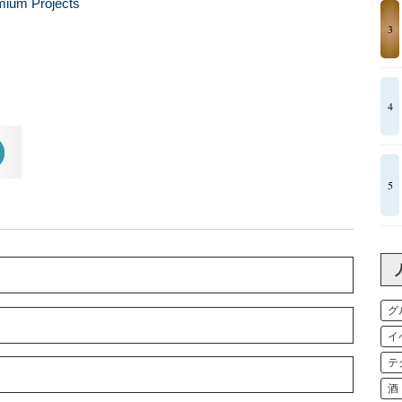
ium Projects
3
4
5
グ
イ
テ
酒