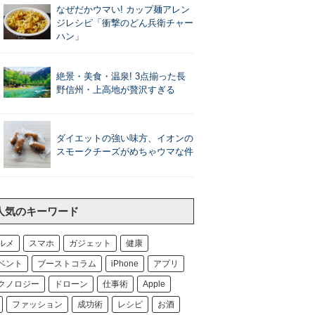
なぜだかウマい! カップ麺アレン
ジレシピ「衝撃のどん兵衛チャー
ハン」
絶景・美食・温泉! 3点揃った長
野信州・上高地が贅沢すぎる
ダイエットの強い味方、イオンの
スモークチーズがめちゃウマな件
人気のキーワード
ルメ
スマホ
ガジェット
健康
ベント
ブーストコラム
iPhone
アプリ
クノロジー
ドローン
仕事術
Apple
ファッション
成功術
レシピ
お酒