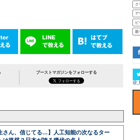
ク
ア
ビ
親
る
ブーストマガジンをフォローする
@_
生さん、信じてる…】人工知能の次なるター