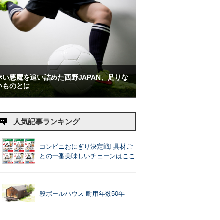
赤い悪魔を追い詰めた西野JAPAN、足りな
いものとは
人気記事ランキング
コンビニおにぎり決定戦! 具材ご
との一番美味しいチェーンはここ
段ボールハウス 耐用年数50年