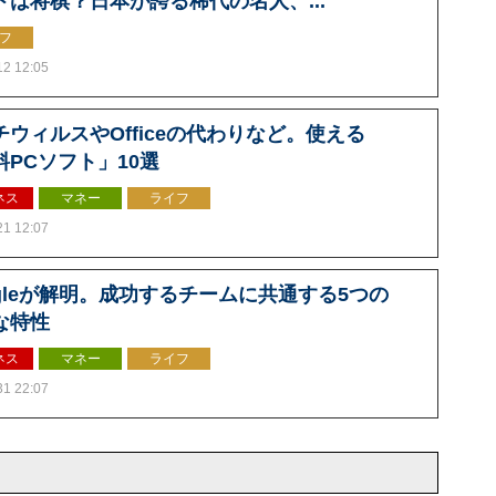
トは将棋？日本が誇る稀代の名人、...
フ
12 12:05
チウィルスやOfficeの代わりなど。使える
料PCソフト」10選
ネス
マネー
ライフ
21 12:07
ogleが解明。成功するチームに共通する5つの
な特性
ネス
マネー
ライフ
31 22:07