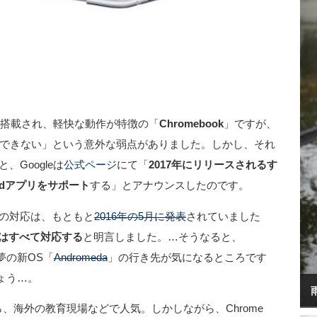
OSが搭載され、軽快な動作が特徴の「
Chromebook
」ですが、
トールできない」という意外な弱点がありました。しかし、それ
、Googleは
公式ページ
にて「
2017年にリリースされるす
oidアプリをサポート
する」とアナウンスしたのです。
toreへの対応は、もともと
2016年の5月に発表
されていました
okはすべて対応する
と明言しました。…そうなると、
夢の新OS「
Andromeda
」の行き先が気になるところです
ょう…。
、海外の教育現場などで人気。しかしながら、Chrome