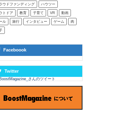
ラウドファンディング
ハウツー
ウトドア
教育
子育て
VR
動画
ール
旅行
インタビュー
ゲーム
肉
子
Faceboook
Twitter
BoostMagazine_さんのツイート