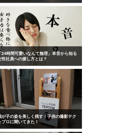
「24時間可愛いなんて無理」本音から知る
女性社員への接し方とは？
我が子の姿を美しく残す！子供の撮影テク
をプロに聞いてきた！