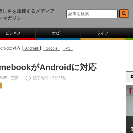
楽しさを加速するメディア
トマガジン
ビジネス
ホビー
ライフ
ndroidに対応
Android
Google
PC
omebookがAndroidに対応
 08:05 更新
読了時間：3分27秒