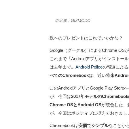
※出典：GIZMODO
親へのプレゼントはこれでいいかな？
Google（グーグル）によるChrome 
これまで「Androidアプリがインス
は去年まで。
Android Police
の報道によると
べてのChromebook
は、近い将来
Andr
このAndroidアプリとGoogle Play S
が、今回は
2017年モデルのChromebo
Chrome OSとAndroid OS
が統合した、
が、今回はポジティブに捉えておきまし
Chromebookは
安価でシンプル
なことから