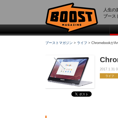
人生の
ブース
ブーストマガジン
>
ライフ
>
ChromebookがA
Chr
2017.1.31
ライフ