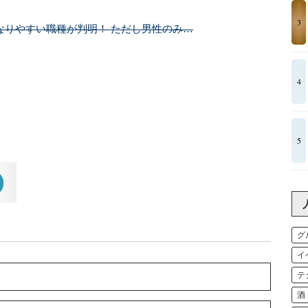
3
になりやすい職種が判明！ ただし男性のみ…
4
5
グ
イ
テ
酒