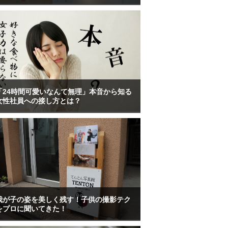
「24時間可愛いなんて無理」本音から知る
女性社員への接し方とは？
我が子の姿を美しく残す！子供の撮影テク
をプロに聞いてきた！