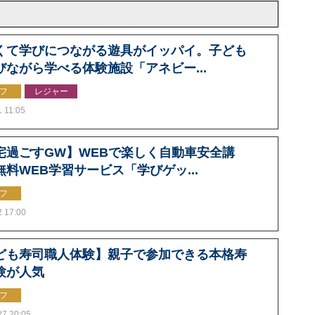
くて学びにつながる遊具がイッパイ。子ども
びながら学べる体験施設「アネビー...
フ
レジャー
1 11:05
宅過ごすGW】WEBで楽しく自動車安全講
無料WEB学習サービス「学びゲッ...
フ
2 17:00
ども寿司職人体験】親子で参加できる本格寿
験が人気
フ
27 20:05