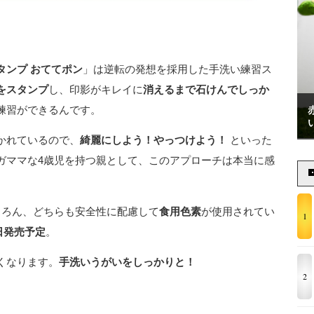
タンプ おててポン
」は逆転の発想を採用した手洗い練習ス
をスタンプ
し、印影がキレイに
消えるまで石けんでしっか
練習ができるんです。
かれているので、
綺麗にしよう！やっつけよう！
といった
ガママな4歳児を持つ親として、このアプローチは本当に感
ちろん、どちらも安全性に配慮して
食用色素
が使用されてい
1
8日発売予定
。
くなります。
手洗いうがいをしっかりと！
2