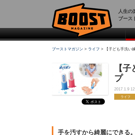
人生の
ブース
ブーストマガジン
>
ライフ
>
【子ども手洗い
【子
プ
2017.1.9 
ライフ
手を汚すから綺麗にできる。