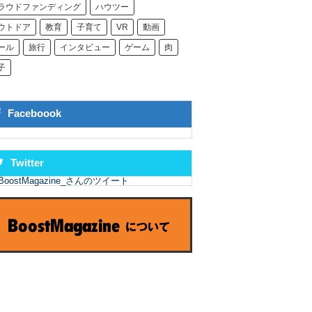
ラウドファンディング
ハウツー
ウトドア
教育
子育て
VR
動画
ール
旅行
インタビュー
ゲーム
肉
子
Faceboook
Twitter
BoostMagazine_さんのツイート