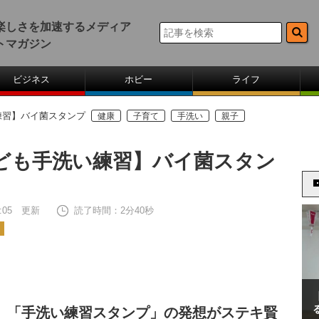
楽しさを加速するメディア
トマガジン
ビジネス
ホビー
ライフ
練習】バイ菌スタンプ
健康
子育て
手洗い
親子
ども手洗い練習】バイ菌スタン
12:05 更新
読了時間：2分40秒
 「手洗い練習スタンプ」の発想がステキ賢