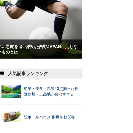
赤い悪魔を追い詰めた西野JAPAN、足りな
いものとは
人気記事ランキング
絶景・美食・温泉! 3点揃った長
野信州・上高地が贅沢すぎる
段ボールハウス 耐用年数50年