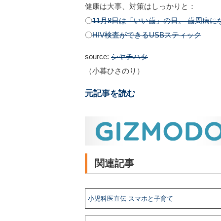
健康は大事、対策はしっかりと：
〇
11月8日は「いい歯」の日。 歯周病
〇
HIV検査ができるUSBスティック
source:
シヤチハタ
（小暮ひさのり）
元記事を読む
関連記事
小児科医直伝 スマホと子育て