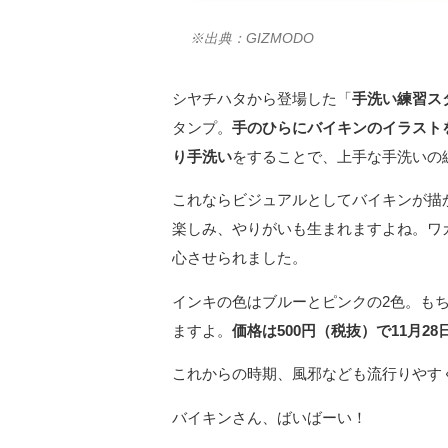
※出典：GIZMODO
シヤチハタから登場した「
手洗い練習ス
タンプ。
手のひらにバイキンのイラスト
り手洗い
をすることで、上手な手洗いの
これならビジュアルとしてバイキンが描
楽しみ、やりがいも生まれますよね。ワ
心させられました。
インキの色はブルーとピンクの2色。も
ますよ。
価格は500円（税抜）で11月2
これからの時期、風邪なども流行りやす
バイキンさん、ばいばーい！