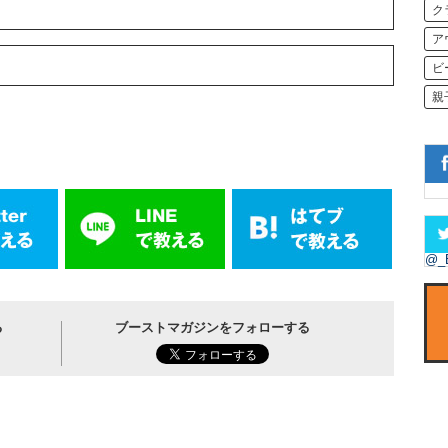
ク
ア
ビ
親
@_
る
ブーストマガジンをフォローする