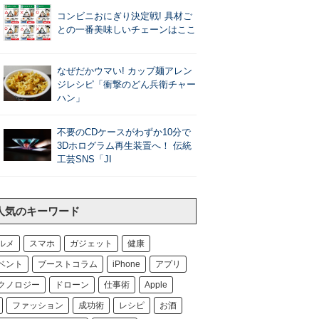
コンビニおにぎり決定戦! 具材ご
との一番美味しいチェーンはここ
なぜだかウマい! カップ麺アレン
ジレシピ「衝撃のどん兵衛チャー
ハン」
不要のCDケースがわずか10分で
3Dホログラム再生装置へ！ 伝統
工芸SNS「JI
人気のキーワード
ルメ
スマホ
ガジェット
健康
ベント
ブーストコラム
iPhone
アプリ
クノロジー
ドローン
仕事術
Apple
ファッション
成功術
レシピ
お酒