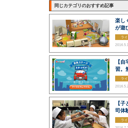
同じカテゴリのおすすめ記事
楽し
が遊
ライ
2016.5.
【自
習。
ライ
2016.5.
【子
司体
ライ
2016.7.