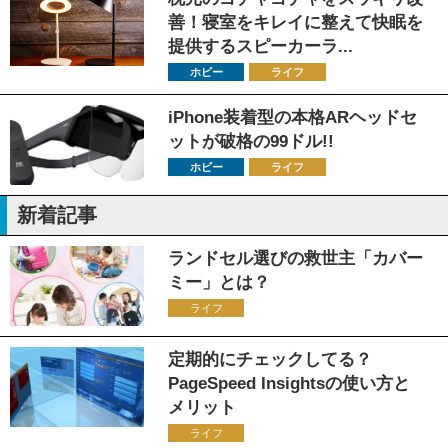
善！寝室をキレイに整えて快眠を
提供するスピーカーラ...
ホビー
ライフ
iPhone装着型の本格ARヘッドセ
ットが破格の99ドル!!
ホビー
ライフ
新着記事
ランドセル選びの救世主「カバー
ミー」とは？
ライフ
定期的にチェックしてる？
PageSpeed Insightsの使い方と
メリット
ライフ