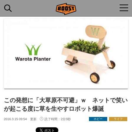
togg
navi
この発想に「大草原不可避」ｗ ネットで笑い
が起こる度に草を生やすロボット爆誕
2016.3.15 09:54 更新
読了時間：2分3秒
ホビー
ライフ