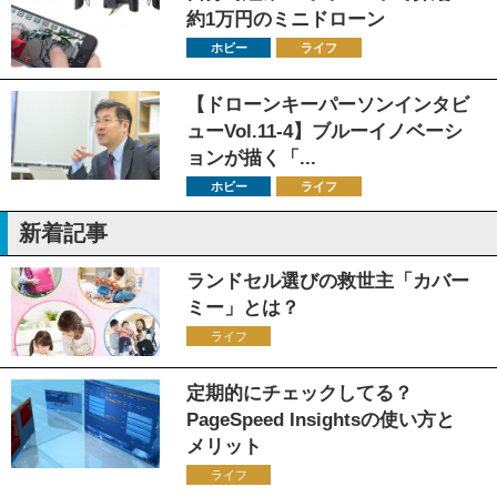
約1万円のミニドローン
ホビー
ライフ
【ドローンキーパーソンインタビ
ューVol.11-4】ブルーイノベーシ
ョンが描く「...
ホビー
ライフ
新着記事
ランドセル選びの救世主「カバー
ミー」とは？
ライフ
定期的にチェックしてる？
PageSpeed Insightsの使い方と
メリット
ライフ