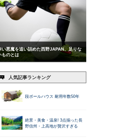
赤い悪魔を追い詰めた西野JAPAN、足りな
いものとは
人気記事ランキング
段ボールハウス 耐用年数50年
絶景・美食・温泉! 3点揃った長
野信州・上高地が贅沢すぎる