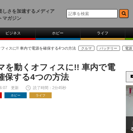
楽しさを加速するメディア
トマガジン
ビジネス
ホビー
ライフ
フィスに!! 車内で電源を確保する4つの方法
クルマ
バッテリー
電源
マを動くオフィスに!! 車内で電
確保する4つの方法
 16:07 更新
読了時間：2分45秒
ホビー
ライフ