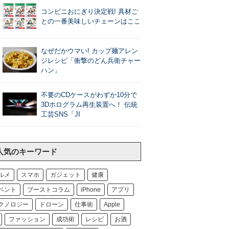
コンビニおにぎり決定戦! 具材ご
との一番美味しいチェーンはここ
なぜだかウマい! カップ麺アレン
ジレシピ「衝撃のどん兵衛チャー
ハン」
不要のCDケースがわずか10分で
3Dホログラム再生装置へ！ 伝統
工芸SNS「JI
人気のキーワード
ルメ
スマホ
ガジェット
健康
ベント
ブーストコラム
iPhone
アプリ
クノロジー
ドローン
仕事術
Apple
ファッション
成功術
レシピ
お酒