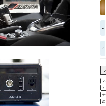
3
4
5
】
グ
イ
テ
酒