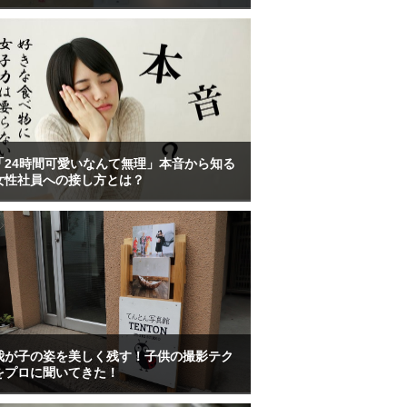
「24時間可愛いなんて無理」本音から知る
女性社員への接し方とは？
我が子の姿を美しく残す！子供の撮影テク
をプロに聞いてきた！