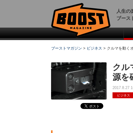
人生の
ブース
ブーストマガジン
>
ビジネス
>
クルマを動くオ
クル
源を
2017.8.27
ビジネス