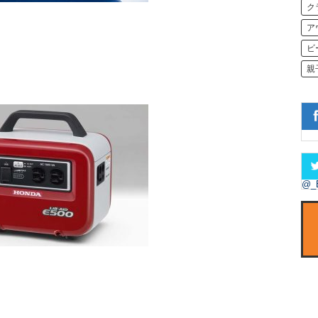
ク
ア
ビ
親
@_