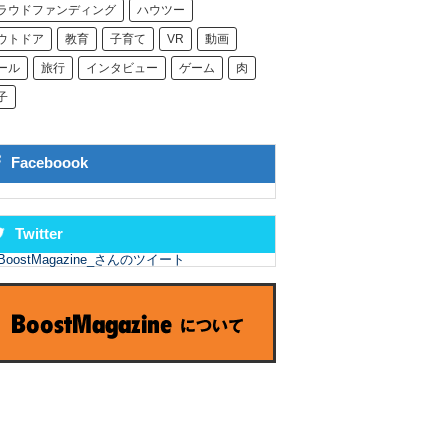
ラウドファンディング
ハウツー
ウトドア
教育
子育て
VR
動画
ール
旅行
インタビュー
ゲーム
肉
子
Faceboook
Twitter
BoostMagazine_さんのツイート