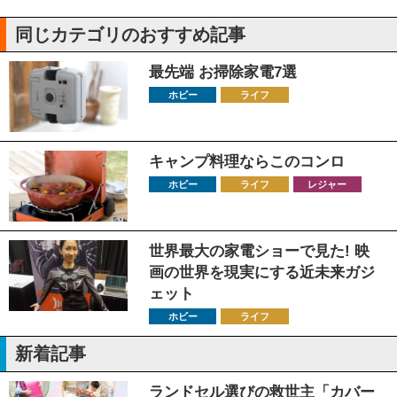
同じカテゴリのおすすめ記事
最先端 お掃除家電7選
ホビー
ライフ
キャンプ料理ならこのコンロ
ホビー
ライフ
レジャー
世界最大の家電ショーで見た! 映
画の世界を現実にする近未来ガジ
ェット
ホビー
ライフ
新着記事
ランドセル選びの救世主「カバー