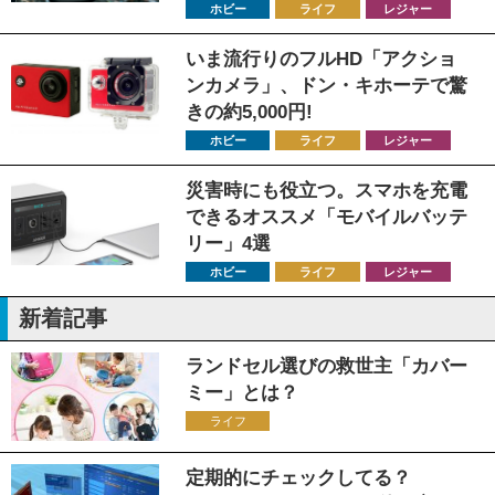
ホビー
ライフ
レジャー
いま流行りのフルHD「アクショ
ンカメラ」、ドン・キホーテで驚
きの約5,000円!
ホビー
ライフ
レジャー
災害時にも役立つ。スマホを充電
できるオススメ「モバイルバッテ
リー」4選
ホビー
ライフ
レジャー
新着記事
ランドセル選びの救世主「カバー
ミー」とは？
ライフ
定期的にチェックしてる？