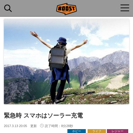
togg
navi
緊急時 スマホはソーラー充電
2017.3.13 20:05 更新
読了時間：8分28秒
ホビー
ライフ
レジャー