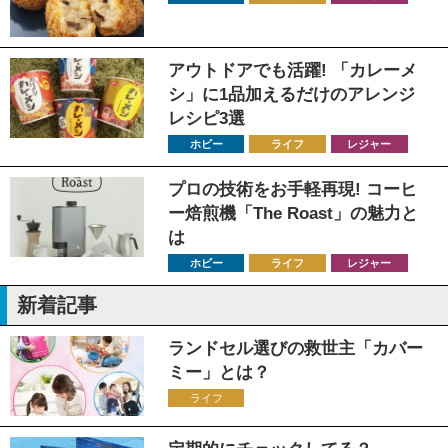
アウトドアでも活躍! 「カレーメ
シ」に1品加えるだけのアレンジ
レシピ3選
ホビー
ライフ
レジャー
プロの技術をお手軽再現! コーヒ
ー焙煎機「The Roast」の魅力と
は
ホビー
ライフ
レジャー
新着記事
ランドセル選びの救世主「カバー
ミー」とは？
ライフ