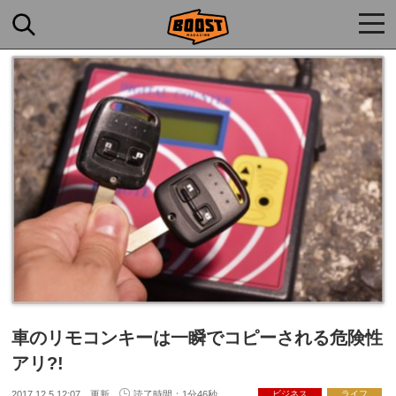
togg
navi
車のリモコンキーは一瞬でコピーされる危険性
アリ?!
2017.12.5 12:07 更新
読了時間：1分46秒
ビジネス
ライフ