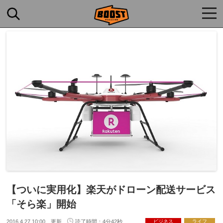
togg
navi
【ついに実用化】楽天がドローン配送サービス
「そら楽」開始
2016.4.27 10:00 更新
読了時間：4分42秒
ビジネス
ライフ