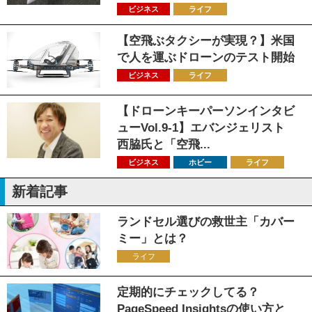
ビジネス
ライフ
【空飛ぶタクシーが実現？】米国
で人を運ぶドローンのテスト開始
ビジネス
ライフ
【ドローンキーパーソンインタビ
ューVol.9-1】エバンジェリスト
西脇氏と「空飛...
ビジネス
ホビー
ライフ
新着記事
ランドセル選びの救世主「カバー
ミー」とは？
ライフ
定期的にチェックしてる？
PageSpeed Insightsの使い方と