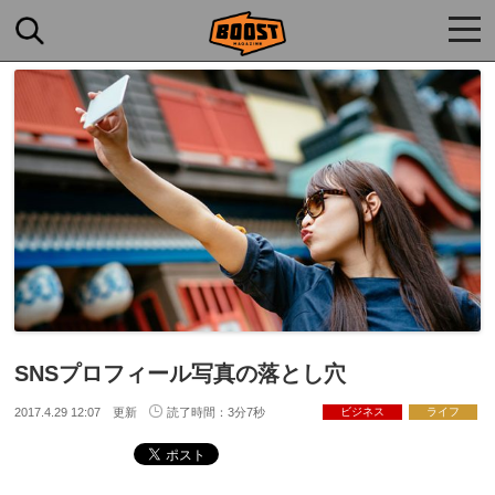
togg
navi
SNSプロフィール写真の落とし穴
2017.4.29 12:07 更新
読了時間：3分7秒
ビジネス
ライフ